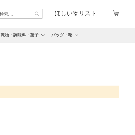
マイカ
ほしい物リスト
検
索
乾物・調味料・菓子
バッグ・靴