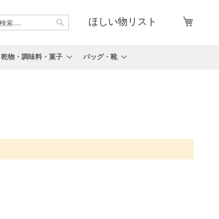
マイカ
ほしい物リスト
検
索
乾物・調味料・菓子
バッグ・靴